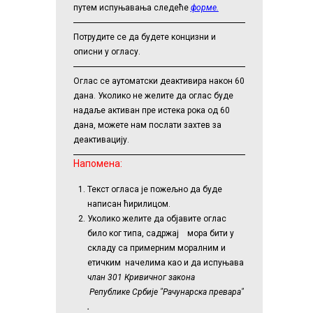
путем испуњавања следеће
форме.
Потрудите се да будете концизни и
описни у огласу.
Оглас се аутоматски деактивира након 60
дана. Уколико не желите да оглас буде
надаље активан пре истека рока од 60
дана, можете нам послати захтев за
деактивацију.
Напомена:
Текст огласа је пожељно да буде
написан ћирилицом.
Уколико желите да објавите оглас
било ког типа, садржај мора бити у
складу са примерним моралним и
етичким начелима као и да испуњава
члан 301 Кривичног закона
Републике Србије "Рачунарска превара"
.