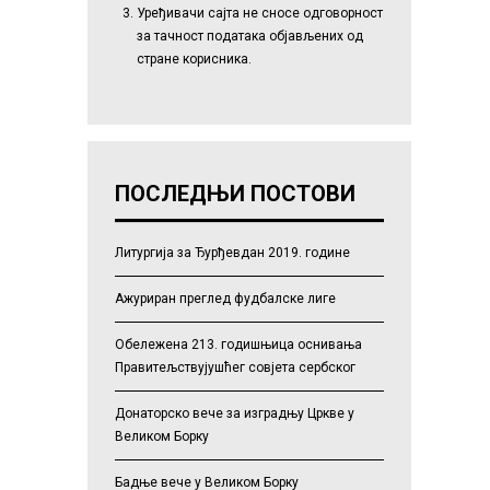
Уређивачи сајта не сносе одговорност
за тачност података објављених од
стране корисника.
ПОСЛЕДЊИ ПОСТОВИ
Литургија за Ђурђевдан 2019. године
Ажуриран преглед фудбалске лиге
Обележена 213. годишњица оснивања
Правитељствујушћег совјета сербског
Донаторско вече за изградњу Цркве у
Великом Борку
Бадње вече у Великом Борку