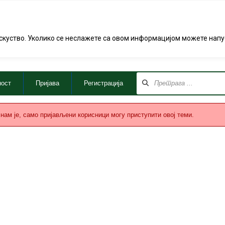
од
Житије Борчана
Вајат успомена
Ча
искуство. Уколико се неслажете са овом информацијом можете напус
ност
Пријава
Регистрација
нам је, само пријављени корисници могу приступити овој теми.