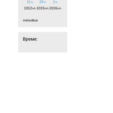
meteoblue
Време: