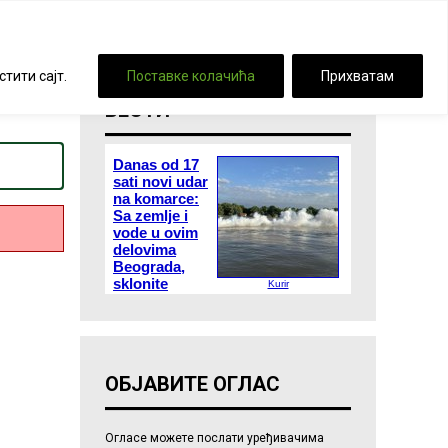
ршија
Механа
Дућан
тити сајт.
Поставке колачића
Прихватам
ВЕСТИ
ОБЈАВИТЕ ОГЛАС
Огласе можете послати уређивачима