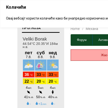
Почетна
О пројекту
Село и нар
Колачићи
МЕХАНА
Овај вебсајт користи колачиће како би унапредио корисничко 
ВРЕМЕНСКА
ПРОГНОЗА
Home
/
Механа
Навигација
Форум
Актив
форума
Жао 