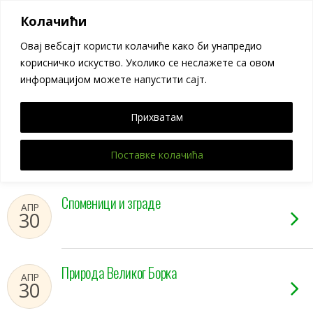
Велики Борак
Колачићи
Овај вебсајт користи колачиће како би унапредио
корисничко искуство. Уколико се неслажете са овом
Categories ›
Фотографије
информацијом можете напустити сајт.
Прихватам
Записи из давнина
МАЈ
1
Поставке колачића
Споменици и зграде
АПР
30
Природа Великог Борка
АПР
30