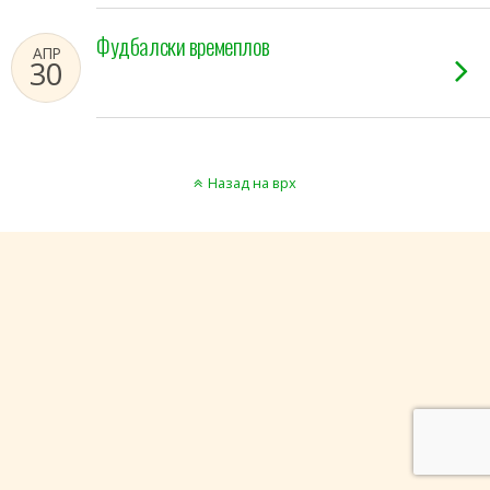
Фудбалски времеплов
АПР
30
Назад на врх