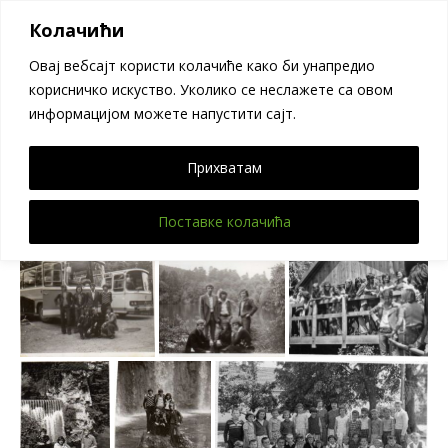
Велики Борак
Колачићи
Овај вебсајт користи колачиће како би унапредио
корисничко искуство. Уколико се неслажете са овом
информацијом можете напустити сајт.
Записи Из Давнина
Прихватам
Поставке колачића
Поделите
Tweet
Pin
Mail
SMS