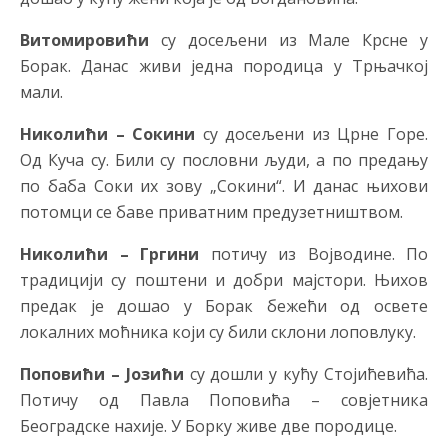
Витомировићи
су досељени из Мале Крсне у
Борак. Данас живи једна породица у Трњачкој
мали.
Николићи – Сокини
су досељени из Црне Горе.
Од Куча су. Били су пословни људи, а по предању
по баба Соки их зову „Сокини“. И данас њихови
потомци се баве приватним предузетништвом.
Николићи – Гргини
потичу из Војводине. По
традицији су поштени и добри мајстори. Њихов
предак је дошао у Борак бежећи од освете
локалних моћника који су били склони лоповлуку.
Поповићи – Јозићи
су дошли у кућу Стојићевића.
Потичу од Павла Поповића – совјетника
Београдске нахије. У Борку живе две породице.