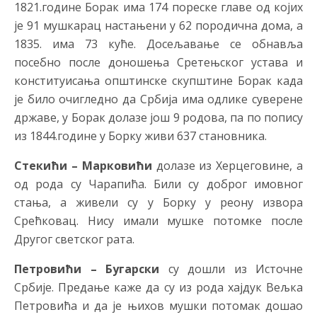
1821.године Борак има 174 пореске главе од којих
је 91 мушкарац настањени у 62 породична дома, а
1835. има 73 куће. Досељавање се обнавља
посебно после доношења Сретењског устава и
конституисања општинске скупштине Борак када
је било очигледно да Србија има одлике суверене
државе, у Борак долазе још 9 родова, па по попису
из 1844.године у Борку живи 637 становника.
Стекићи – Марковићи
долазе из Херцеговине, а
од рода су Чарапића. Били су доброг имовног
стања, а живели су у Борку у реону извора
Срећковац. Нису имали мушке потомке после
Другог светског рата.
Петровићи – Бугарски
су дошли из Источне
Србије. Предање каже да су из рода хајдук Вељка
Петровића и да је њихов мушки потомак дошао