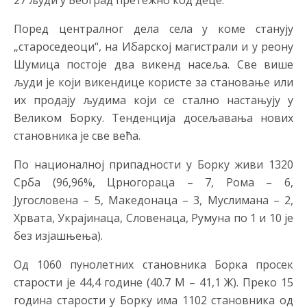
27 људи у Београд претежно код деце.
Поред централног дела села у коме станују
„староседеоци“, на Ибарској магистрали и у реону
Шумица постоје два викенд насеља. Све више
људи је који викендице користе за становање или
их продају људима који се стално настањују у
Великом Борку. Тенденција досељавања нових
становника је све већа.
По националној припадности у Борку живи 1320
Срба (96,96%, Црногораца – 7, Рома – 6,
Југословена – 5, Македонаца – 3, Муслимана – 2,
Хрвата, Украјинаца, Словенаца, Румуна по 1 и 10 је
без изјашњења).
Од 1060 пунолетних становника Борка просек
старости је 44,4 године (40.7 М – 41,1 Ж). Преко 15
година старости у Борку има 1102 становника од