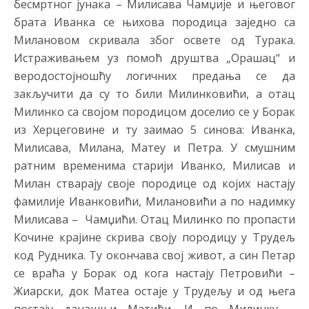
бесмртног јунака – Милисава Чамџије и његовог
брата Иванка се њихова породица заједно са
Милановом скривала због освете од Турака.
Истраживањем уз помоћ друштва „Орашац“ и
веродостојношћу логичних предања се да
закључити да су то били Милинковићи, а отац
Милинко са својом породицом доселио се у Борак
из Херцеговине и ту заимао 5 синова: Иванка,
Милисава, Милана, Матеу и Петра. У смушним
ратним временима старији Иванко, Милисав и
Милан стварају своје породице од којих настају
фамилије Иванковићи, Милановићи а по надимку
Милисава – Чамџићи. Отац Милинко по пропасти
Кочине крајине скрива своју породицу у Трудељ
код Рудника. Ту окончава свој живот, а син Петар
се враћа у Борак од кога настају Петровићи –
Жиарски, док Матеа остаје у Трудељу и од њега