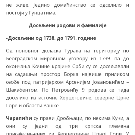
не живе. Једино домаћинство се одселило и
постоји у Гунцатима.
Досељени родови и фамилије
-Досељени од 1738. до 1791. године
Од поновног доласка Турака на територију по
Београдском мировном уговору из 1739. па до
окончања Кочине крајине Срби су се досељавали
на садашњи простор Борка највише приликом
сеобе под патријархом Арсенијем Јовановићем –
Шакабентом. По Петровићу 9 родова се тада
доселило из источне Херцеговине, северне Црне
Горе и области Рашке.
Чарапићи
су прави Дробњаци, по некима Кучи, а
они су једни од три српска племена
присаједињених из Херцеговине Црној Гори. У