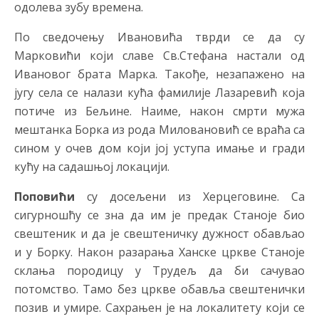
одолева зубу времена.
По сведочењу Ивановића тврди се да су
Марковићи који славе Св.Стефана настали од
Ивановог брата Марка. Такође, незапажено на
југу села се налази кућа фамилије Лазаревић која
потиче из Бељине. Наиме, након смрти мужа
мештанка Борка из рода Миловановић се враћа са
сином у очев дом који јој уступа имање и гради
кућу на садашњој локацији.
Поповићи
су досељени из Херцеговине. Са
сигурношћу се зна да им је предак Станоје био
свештеник и да је свештеничку дужност обављао
и у Борку. Након разарања Ханске цркве Станоје
склања породицу у Трудељ да би сачувао
потомство. Тамо без цркве обавља свештенички
позив и умире. Сахрањен је на локалитету који се