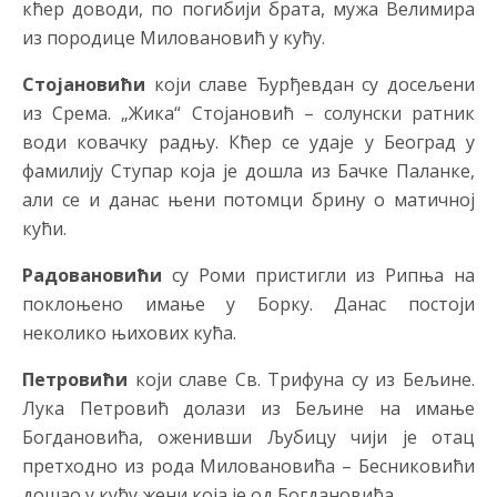
кћер доводи, по погибији брата, мужа Велимира
из породице Миловановић у кућу.
Стојановићи
који славе Ђурђевдан су досељени
из Срема. „Жика“ Стојановић – солунски ратник
води ковачку радњу. Кћер се удаје у Београд у
фамилију Ступар која је дошла из Бачке Паланке,
али се и данас њени потомци брину о матичној
кући.
Радовановићи
су Роми пристигли из Рипња на
поклоњено имање у Борку. Данас постоји
неколико њихових кућа.
Петровићи
који славе Св. Трифуна су из Бељине.
Лука Петровић долази из Бељине на имање
Богдановића, оженивши Љубицу чији је отац
претходно из рода Миловановића – Бесниковићи
дошао у кућу жени која је од Богдановића.