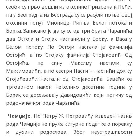
сеоби су прво дошли из околине Призрена и Пећи,
па у Београд, а из Београда су се расули по његовој
околини попут Мионице, Рипња, Белог потока и
Борка. Записано је да су се од три брата Чарапића
два Остоја и Стојак настанили у Борку, а Васа у
Белом потоку. По Остоји настала је фамилија
Остојић, а по Стојаку фамилија Стојаковић. Од
Остојића, по сину Максиму настали су
Максимовићи, а по сестри Насти – Настићи док су
Стојићевићи настали од Стојаковића. Бавећи се
трговином након неколико десетина година у
Борак се досељавају Давидовићи који потичу од
родоначелног рода Чарапића.
Чамџије.
По Петру Ж. Петровићу изведен назив
рода Чамџије не пружа сигурне податке о пореклу
и дубини родослова. Због неустрашивости