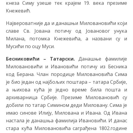
кнеза Симу узеше тек крајем 19. века презиме
Кнежевић.
Највероватније да и данашњи Миловановићи који
славе Св. Јована потичу од Јовановог унука
Милана, потомка Кнежевића, а названи су и
Мусићи по оцу Муси.
Бесниковићи – Татарски.
Данашње фамилије
Миловановићи и Ивановићи потичу из Бесника
код Берана. Члан породице Миловановића Сима
је био један од најбољих поштара – татара Србије,
а њихова кућа је једно време била пошта и
архиварница Србије. Презиме Миловановић су
добили по татар Симином деди Миловану. Сима је
имао синове Илију, Милована и Ивана. Од Ивана
настала је данашња фамилија Ивановићи. И данас
стара кућа Миловановића саграђена 1802.године