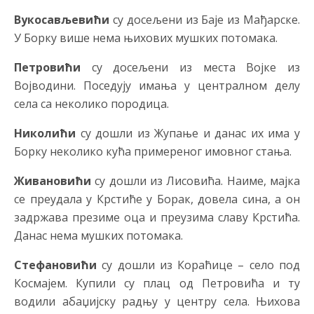
Вукосављевићи
су досељени из Баје из Мађарске.
У Борку више нема њихових мушких потомака.
Петровићи
су досељени из места Војке из
Војводини. Поседују имања у централном делу
села са неколико породица.
Николићи
су дошли из Жупање и данас их има у
Борку неколико кућа примереног имовног стања.
Живановићи
су дошли из Лисовића. Наиме, мајка
се преудала у Крстиће у Борак, довела сина, а он
задржава презиме оца и преузима славу Крстића.
Данас нема мушких потомака.
Стефановићи
су дошли из Кораћице – село под
Космајем. Купили су плац од Петровића и ту
водили абаџијску радњу у центру села. Њихова