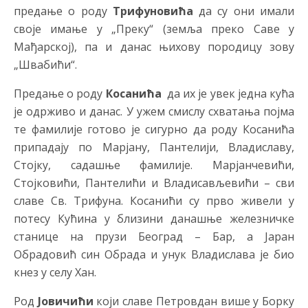
предање о роду
Трифуновића
да су они имали
своје имање у „Преку“ (земља преко Саве у
Мађарској), па и данас њихову породицу зову
„Швабићи“.
Предање о роду
Косанића
да их је увек једна кућа
је одрживо и данас. У ужем смислу схватања појма
те фамилије готово је сигурно да роду Косанића
припадају по Марјану, Пантелији, Владиславу,
Стојку, садашње фамилије. Марјанчевићи,
Стојковићи, Пантелићи и Владисављевићи – сви
славе Св. Трифуна. Косанићи су прво живели у
потесу Кућина у близини данашње железничке
станице на прузи Београд – Бар, а Јаран
Обрадовић син Обрада и унук Владислава је био
кнез у селу Хан.
Род
Јовичићи
који славе Петровдан више у Борку