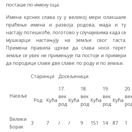
посташе по имену оца.
Имена крсних слава су у великој мери олакшале
праћење имена и развоја родова, мада и ту
настају потешкоће, поготово у случајевима када се
мушкарци настањују на земљи свог таста.
Примена правила цркве да слава носи терет
земље се увек не примењује па постоје и примери
да породице славе две славе: по роду и по земљи.
Старинци
Досељеници
17.
18.
19.
20.
Насеље
век
век
век
ве
Род
Кућа
Кућа
Кућа
Кућа
род
род
род
ро
Велики
3
7
/
/
9
151
14
87
1
Борак