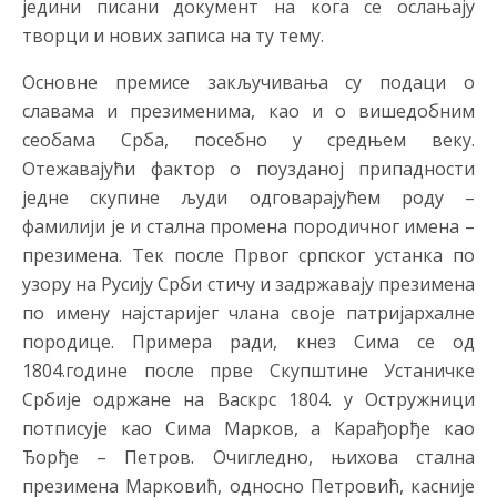
једини писани документ на кога се ослањају
творци и нових записа на ту тему.
Основне премисе закључивања су подаци о
славама и презименима, као и о вишедобним
сеобама Срба, посебно у средњем веку.
Отежавајући фактор о поузданој припадности
једне скупине људи одговарајућем роду –
фамилији је и стална промена породичног имена –
презимена. Тек после Првог српског устанка по
узору на Русију Срби стичу и задржавају презимена
по имену најстаријег члана своје патријархалне
породице. Примера ради, кнез Сима се од
1804.године после прве Скупштине Устаничке
Србије одржане на Васкрс 1804. у Остружници
потписује као Сима Марков, а Карађорђе као
Ђорђе – Петров. Очигледно, њихова стална
презимена Марковић, односно Петровић, касније