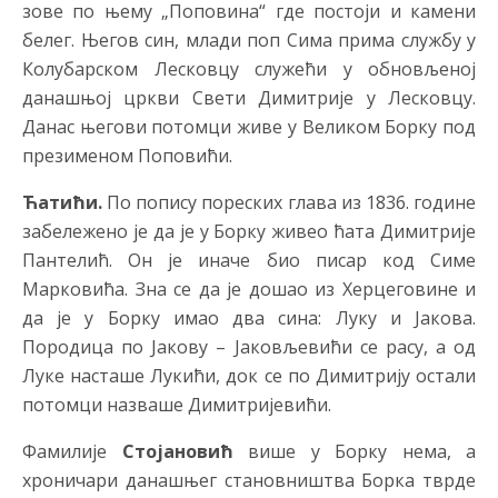
зове по њему „Поповина“ где постоји и камени
белег. Његов син, млади поп Сима прима службу у
Колубарском Лесковцу служећи у обновљеној
данашњој цркви Свети Димитрије у Лесковцу.
Данас његови потомци живе у Великом Борку под
презименом Поповићи.
Ћатићи.
По попису пореских глава из 1836. године
забележено је да је у Борку живео ћата Димитрије
Пантелић. Он је иначе био писар код Симе
Марковића. Зна се да је дошао из Херцеговине и
да је у Борку имао два сина: Луку и Јакова.
Породица по Јакову – Јаковљевићи се расу, а од
Луке насташе Лукићи, док се по Димитрију остали
потомци назваше Димитријевићи.
Фамилије
Стојановић
више у Борку нема, а
хроничари данашњег становништва Борка тврде