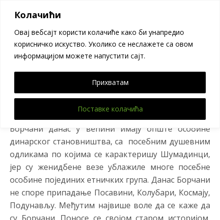
Велики Борак
Колачићи
Овај вебсајт користи колачиће како би унапредио
корисничко искуство. Уколико се неслажете са овом
Становништво
информацијом можете напустити сајт.
Прихватам
Карактеристике Борчана
Поставке колачића
Борчани данас у већини имају опште особине
динарског становништва, са посебним душевним
одликама по којима се карактеришу Шумадинци,
јер су женидбене везе ублажиле многе посебне
особине појединих етничких група. Данас Борчани
не споре припадање Посавини, Колубари, Космају,
Подунављу. Међутим највише воле да се каже да
су Борчани. Поносе се својом старом историјом,