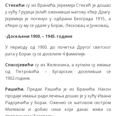
Стекићи
су из Вранића. Јеремија Стекић је дошао
у кућу Грујице Јелић оженивши његову кћер Драгу.
Јеремија је погинуо у одбрани Београда 1915., а
кћери су му се удале у Борак, Лесковац и Јунковац.
-Досељени 1900. – 1945. године
У периоду од 1900. до почетка Другог светског
рата у Борак су се доселиле 4 фамилије.
Спасојевићи
су из Железника, а купили су имање
од Петровића – Бугарских доселивши се
1902.године.
Рашићи.
Предак Рашића је из Вранића. Након
продаје имања ради лечења дошао је у кућу Ивана
Радојичића у Борак. Оженио се његовом сестром
Милевом и добио сина који данас живи са