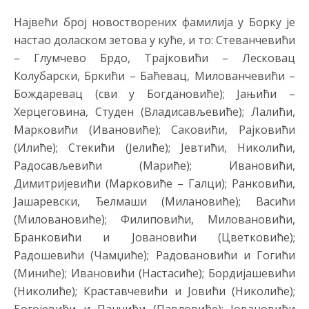
Највећи број новостворених фамилија у Борку је
настао доласком зетова у куће, и то: Стеванчевићи
– Глумчево Брдо, Трајковићи – Лесковац
Колубарски, Бркићи – Баћевац, Милованчевићи –
Бождаревац (сви у Богдановиће); Јањићи –
Херцеговина, Студен (Владисављевиће); Лалићи,
Марковићи (Ивановиће); Саковићи, Рајковићи
(Илиће); Стекићи (Јелиће); Јевтићи, Николићи,
Радосављевићи (Мариће); Ивановићи,
Димитријевићи (Марковиће – Галци); Ранковићи,
Јашаревски, Ђелмаши (Милановиће); Васићи
(Миловановиће); Филиповићи, Миловановићи,
Бранковићи и Јовановићи (Цветковиће);
Радошевићи (Чамџиће); Радовановићи и Гогићи
(Миниће); Ивановићи (Настасиће); Бордијашевићи
(Николиће); Краставчевићи и Јовићи (Николиће);