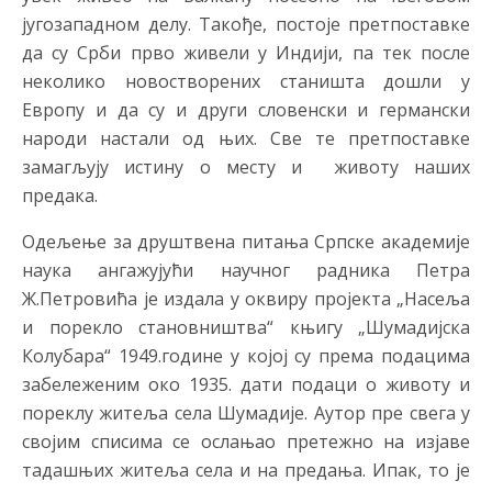
југозападном делу. Такође, постоје претпоставке
да су Срби прво живели у Индији, па тек после
неколико новостворених станишта дошли у
Европу и да су и други словенски и германски
народи настали од њих. Све те претпоставке
замагљују истину о месту и животу наших
предака.
Одељење за друштвена питања Српске академије
наука ангажујући научног радника Петра
Ж.Петровића је издала у оквиру пројекта „Насеља
и порекло становништва“ књигу „Шумадијска
Колубара“ 1949.године у којој су према подацима
забележеним око 1935. дати подаци о животу и
пореклу житеља села Шумадије. Аутор пре свега у
својим списима се ослањао претежно на изјаве
тадашњих житеља села и на предања. Ипак, то је