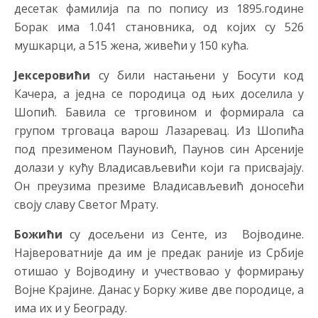
десетак фамилија па по попису из 1895.године
Борак има 1.041 становника, од којих су 526
мушкарци, а 515 жена, живећи у 150 кућа.
Јексеровићи
су били настањени у Босути код
Качера, а једна се породица од њих доселила у
Шопић. Бавила се трговином и формирала са
групом трговаца варош Лазаревац. Из Шопића
под презименом Пауновић, Паунов син Арсеније
долази у кућу Владисављевићи који га присвајају.
Он преузима презиме Владисављевић доносећи
своју славу Светог Мрату.
Божићи
су досељени из Сенте, из Војводине.
Највероватније да им је предак раније из Србије
отишао у Војводину и учествовао у формирању
Војне Крајине. Данас у Борку живе две породице, а
има их и у Београду.