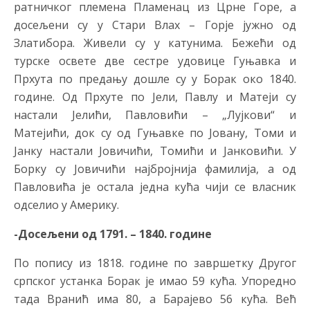
ратничког племена Пламенац из Црне Горе, а
досељени су у Стари Влах – Горје јужно од
Златибора. Живели су у катунима. Бежећи од
турске освете две сестре удовице Гуњавка и
Прхута по предању дошле су у Борак око 1840.
године. Од Прхуте по Јели, Павлу и Матеји су
настали Јелићи, Павловићи – „Лујкови“ и
Матејићи, док су од Гуњавке по Јовану, Томи и
Јанку настали Јовичићи, Томићи и Јанковићи. У
Борку су Јовичићи најбројнија фамилија, а од
Павловића је остала једна кућа чији се власник
одселио у Америку.
-Досељени од 1791. – 1840. године
По попису из 1818. године по завршетку Другог
српског устанка Борак је имао 59 кућа. Упоредно
тада Вранић има 80, а Барајево 56 кућа. Већ