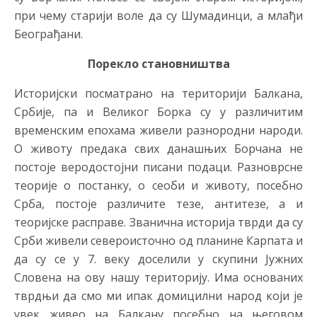
при чему старији воле да су Шумадинци, а млађи
Београђани.
Порекло становништва
Историјски посматрано на територији Балкана,
Србије, па и Великог Борка су у различитим
временским епохама живели разнородни народи.
О животу предака свих данашњих Борчана не
постоје веродостојни писани подаци. Разноврсне
теорије о постанку, о сеоби и животу, посебно
Срба, постоје различите тезе, антитезе, а и
теоријске расправе. Званична историја тврди да су
Срби живели североисточно од планине Карпата и
да су се у 7. веку доселили у скупини Јужних
Словена на ову нашу територију. Има основаних
тврдњи да смо ми ипак домицилни народ који је
увек живео на Балкану посебно на његовом