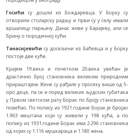
породицом у Београду.
Госићи
су дошли из Бождаревца. У Борку су
отворили столарску радњу и први су у селу имали
вршалицу парњачу. Данас живе у Барајеву, али се
брину о породичној кући.
Танасијевићи
су досељени из Баћевца и у Борку
постоје две куће.
Крајем 19.века и почетком 20.века увећан је
драстично број становника великим природним
прираштајем. Жене су рађале у просеку више од 5-
оро деце, па се и поред великих људских губитака
у Првом светском рату Борак по броју становника
повећао. По попису из 1921.године Борак је бројао
1.963 мештана који су живели у 198 кућа, а по
попису из 1931.године Борак има 2.296 становника
од којих су 1.116 мушкараца и 1.180 жена.