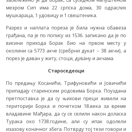
забележено је да Борак, са суседном напуштеном
мезром Сип има 22 српска дома, 30 одраслих
мушкараца, 1 удовицу и 1 свештеника.
Разрез и наплата пореза је била нужна обавеза
грађана, па је по попису из 1536. записано да је по
висини прихода Борак био на првом месту у
околини са 5773 акче (сребрни дукат – 38 акчи), а
порез је даван у житу, стоци, дувану и акчама.
Староседеоци
По предању Косанићи, Трифуновићи и Јовичићи
припадају старинским родовима Борка. Поуздана
претпоставка је да су њихови преци живели на
територији Борка и почетком 18.века за време
владавине Мађара, да су се селили након доласка
Турака око 1738.године, али су ипак одолели
изазову коначног збега. Потврду тој тези говори и