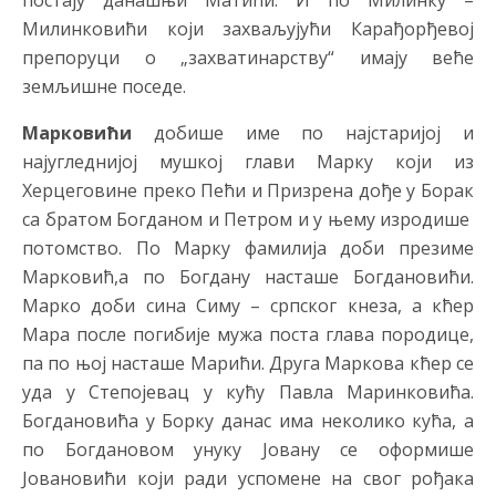
постају данашњи Матићи. И по Милинку –
Милинковићи који захваљујући Карађорђевој
препоруци о „захватинарству“ имају веће
земљишне поседе.
Марковићи
добише име по најстаријој и
најугледнијој мушкој глави Марку који из
Херцеговине преко Пећи и Призрена дође у Борак
са братом Богданом и Петром и у њему изродише
потомство. По Марку фамилија доби презиме
Марковић,а по Богдану насташе Богдановићи.
Марко доби сина Симу – српског кнеза, а кћер
Мара после погибије мужа поста глава породице,
па по њој насташе Марићи. Друга Маркова кћер се
уда у Степојевац у кућу Павла Маринковића.
Богдановића у Борку данас има неколико кућа, а
по Богдановом унуку Јовану се оформише
Јовановићи који ради успомене на свог рођака