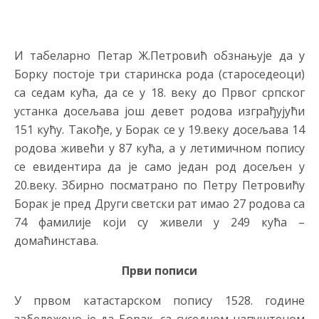
И табеларно Петар Ж.Петровић обзнањује да у
Борку постоје три старинска рода (староседеоци)
са седам кућа, да се у 18. веку до Првог српског
устанка досељава још девет родова изграђујући
151 кућу. Такође, у Борак се у 19.веку досељава 14
родова живећи у 87 кућа, а у летимичном попису
се евидентира да је само један род досељен у
20.веку. Збирно посматрано по Петру Петровићу
Борак је пред Други светски рат имао 27 родова са
74 фамилије који су живели у 249 кућа –
домаћинстава.
Први пописи
У првом катастарском попису 1528. године