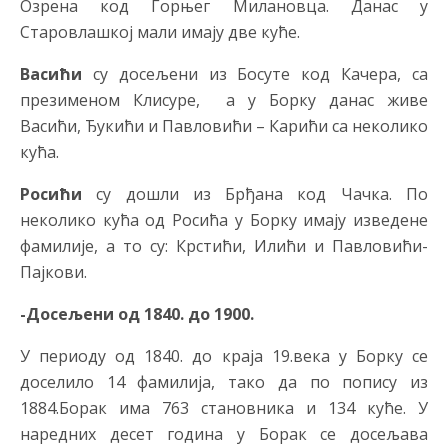
Озрена код Горњег Милановца. Данас у
Старовлашкој мали имају две куће.
Васићи
су досељени из Босуте код Качера, са
презименом Клисуре, а у Борку данас живе
Васићи, Ђукићи и Павловићи – Карићи са неколико
кућа.
Росићи
су дошли из Брђана код Чачка. По
неколико кућа од Росића у Борку имају изведене
фамилије, а то су: Крстићи, Илићи и Павловићи-
Пајкови.
-Досељени од 1840. до 1900.
У периоду од 1840. до краја 19.века у Борку се
доселило 14 фамилија, тако да по попису из
1884.Борак има 763 становника и 134 куће. У
наредних десет година у Борак се досељава