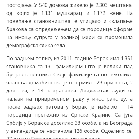
постојања. У 540 домова живело је 2.303 мештана,
од којих је 1.131 мушкарац и 1.172 жене. На
повећање становништва је утицало и склапање
бракова са опредељењем да се породице оформе
на имању супруга у великој мери се променила
демографска слика села.
По задњем попису из 2011. године Борак има 1.351
становника са 131 фамилијом што је велики пад
броја становника. Своје фамилије са по неколико
чланова домаћинства је оформило 29 призетка, 2
довотка, и 13 повратника. Двадесетак људи се
налази на привременом раду у иностранству, а
после задњих ратова у Борак је избегло 14
породица претежно из Српске Крајине. Са југа
Србије у Борак се доселило 38 особа, а из Београда
у викендице се настанила 126 особа. Одселило се