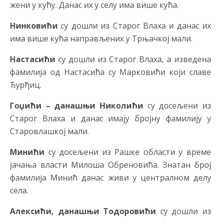
жени у кућу. Данас их у селу има више кућа.
Нинковићи
су дошли из Старог Влаха и данас их
има више кућа направљених у Трњачкој мали.
Настасићи
су дошли из Старог Влаха, а изведена
фамилија од Настасића су Марковићи који славе
Ђурђиц.
Гоџићи – данашњи Николићи
су досељени из
Старог Влаха и данас имају бројну фамилију у
Старовлашкој мали.
Минићи
су досељени из Рашке области у време
јачања власти Милоша Обреновића. Знатан број
фамилија Минић данас живи у централном делу
села.
Алексићи, данашњи
Тодоровићи
су дошли из