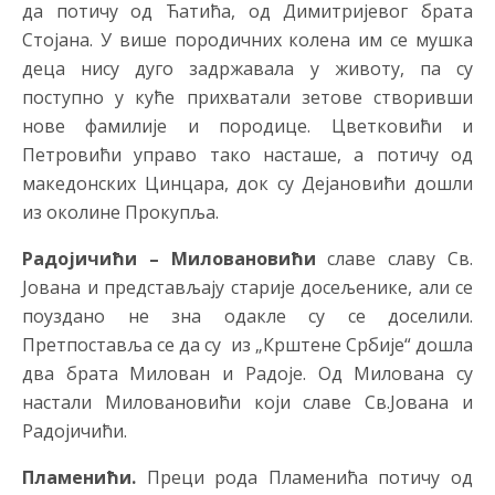
да потичу од Ћатића, од Димитријевог брата
Стојана. У више породичних колена им се мушка
деца нису дуго задржавала у животу, па су
поступно у куће прихватали зетове створивши
нове фамилије и породице. Цветковићи и
Петровићи управо тако насташе, а потичу од
македонских Цинцара, док су Дејановићи дошли
из околине Прокупља.
Радојичићи – Миловановићи
славе славу Св.
Јована и представљају старије досељенике, али се
поуздано не зна одакле су се доселили.
Претпоставља се да су из „Крштене Србије“ дошла
два брата Милован и Радоје. Од Милована су
настали Миловановићи који славе Св.Јована и
Радојичићи.
Пламенићи.
Преци рода Пламенића потичу од