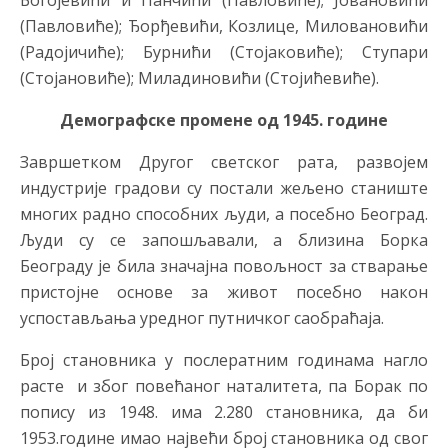
Богојевићи и Панчићи (Павловиће); Јовановићи
(Павловиће); Ђорђевићи, Козлице, Миловановићи
(Радојичиће); Бурнићи (Стојаковиће); Ступари
(Стојановиће); Миладиновићи (Стојићевиће).
Демографске промене од 1945. године
Завршетком Другог светског рата, развојем
индустрије градови су постали жељено станиште
многих радно способних људи, а посебно Београд.
Људи су се запошљавали, а близина Борка
Београду је била значајна повољност за стварање
пристојне основе за живот посебно након
успостављања уредног путничког саобраћаја.
Број становника у послератним годинама нагло
расте и због повећаног наталитета, па Борак по
попису из 1948. има 2.280 становника, да би
1953.године имао највећи број становника од свог