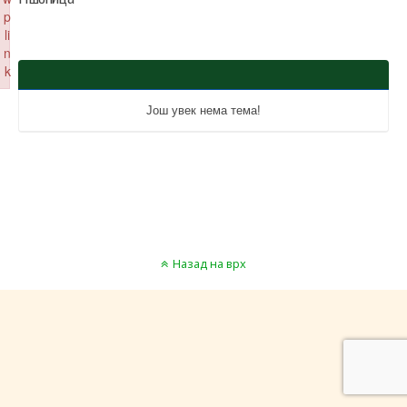
p
li
n
k
Failed to initialize plugin: wplink
Још увек нема тема!
Назад на врх