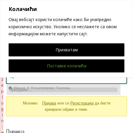
×
Велики Борак
F
Колачићи
a
Овај вебсајт користи колачиће како би унапредио
il
e
корисничко искуство. Уколико се неслажете са овом
d
Механа
информацијом можете напустити сајт.
t
o
i
Прихватам
n
iti
Мени
Поставке колачића
a
li
Навигација
z
форума
e
Навигација
Механа
Пољопривреда: Пшеница
p
форума
l
u
Молимо
Пријава
или се
Регистрација
да бисте
-
g
креирали објаве и теме.
Налазите
i
се
n
:
овде:
Пшеница
w